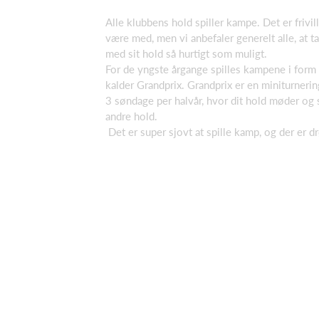
Alle klubbens hold spiller kampe. Det er frivil
være med, men vi anbefaler generelt alle, at t
med sit hold så hurtigt som muligt.
For de yngste årgange spilles kampene i form
kalder Grandprix. Grandprix er en miniturneri
3 søndage per halvår, hvor dit hold møder og 
andre hold.
Det er super sjovt at spille kamp, og der er d