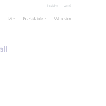
Tilmelding
Log på
Tøj
Praktisk info
Udmelding
ll