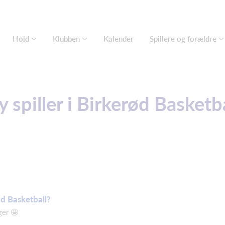
Hold
Klubben
Kalender
Spillere og forældre
 spiller i Birkerød Basketba
rød Basketball?
ger 🤩