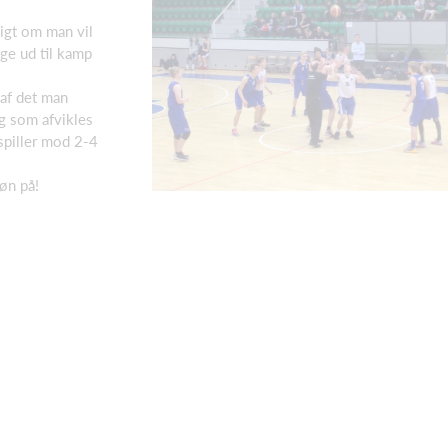
ligt om man vil
age ud til kamp
 af det man
ng som afvikles
spiller mod 2-4
røn på!