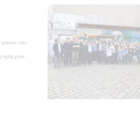
 i påsken, men
 rigtig gode