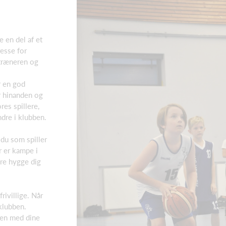
e en del af et
resse for
 træneren og
r en god
r hinanden og
res spillere,
dre i klubben.
 du som spiller
r er kampe i
are hygge dig
rivillige. Når
klubben.
men med dine