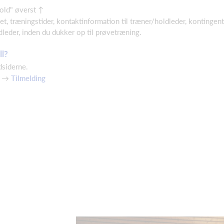
Hold" øverst ↑
t, træningstider, kontaktinformation til træner/holdleder, kontingent
dleder, inden du dukker op til prøvetræning.
ll?
dsiderne.
er →
Tilmelding