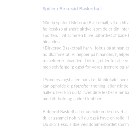
Spiller i Birkerød Basketball
Når du spiller i Birkerød Basketball, vil du bliv
fællesskab af andre aktive, som deler din inte
sporten. I vil sammen blive udfordret af både
hinanden.
I Birkerød Basketball har vi fokus på at man e
holdkammerat. Vi hepper på hinanden, hjælpe
respekterer hinanden. Dette gælder for alle vo
men selvfølgelig også for vores trænere og an
I Søndervangshallen har vi et klublokale, hvor
kan opholde dig før/efter træning, eller når de
hallen. Her kan du få lavet dine lektier eller b
med dit hold og andre i klubben.
Birkerød Basketball er udelukkende drevet af f
du er gammel nok, vil du også have en rolle i 
Du skal f.eks. sidde ved dommerbordet sam