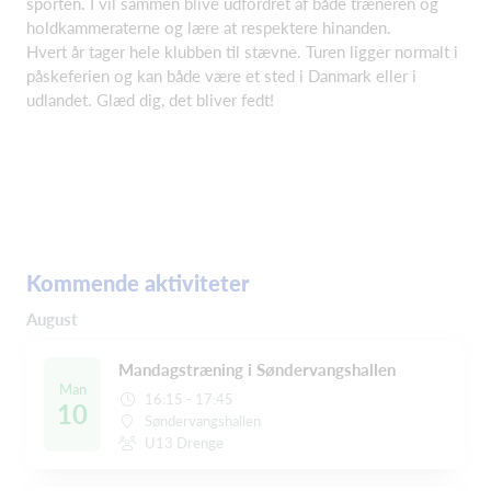
sporten. I vil sammen blive udfordret af både træneren og
holdkammeraterne og lære at respektere hinanden.
Hvert år tager hele klubben til stævne. Turen ligger normalt i
påskeferien og kan både være et sted i Danmark eller i
udlandet. Glæd dig, det bliver fedt!
Kommende aktiviteter
August
Mandagstræning i Søndervangshallen
Man
16:15 - 17:45
10
Søndervangshallen
U13 Drenge